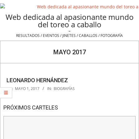
Skip
to
Web dedicada al apasionante mundo
content
del toreo a caballo
-
RESULTADOS / EVENTOS / JINETES / CABALLOS / FOTOGRAFÍA
Navigation
Menu
MAYO 2017
LEONARDO HERNÁNDEZ
2017-
ON:
MAYO 1, 2017
IN:
BIOGRAFÍAS
05-
01
PRÓXIMOS CARTELES