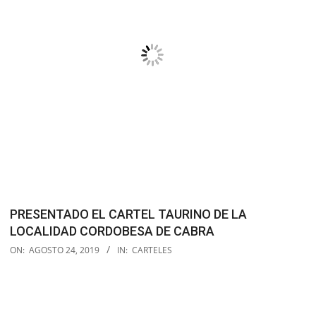
PRESENTADO EL CARTEL TAURINO DE LA
LOCALIDAD CORDOBESA DE CABRA
2019-
ON:
AGOSTO 24, 2019
IN:
CARTELES
08-
24