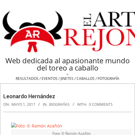
Skip
to
content
Web dedicada al apasionante mundo
del toreo a caballo
-
RESULTADOS / EVENTOS / JINETES / CABALLOS / FOTOGRAFÍA
Navigation
Menu
Leonardo Hernández
ON:
MAYO 1, 2017
IN:
BIOGRAFÍAS
WITH:
0 COMMENTS
Foto: © Ramón Azañón