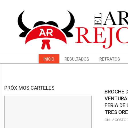
Skip
to
content
Navigation
INICIO
RESULTADOS
RETRATOS
Menu
PRÓXIMOS CARTELES
BROCHE D
VENTURA 
FERIA DE
TRES ORE
2021-
ON:
AGOSTO 3
08-