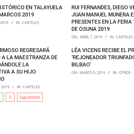
ISTÓRICO EN TALAYUELA
RUI FERNANDES, DIEGO 
 MARCOS 2019
JUAN MANUEL MUNERA 
PRESENTES EN LA FERIA
 2019
IN:
CARTELES
DE OSUNA 2019
2019-
ON:
ABRIL 7, 2019
IN:
CARTELES
04-
07
ERMOSO REGRESARÁ
LÉA VICENS RECIBE EL P
 A LA MAESTRANZA DE
‘REJONEADOR TRIUNFAD
DÁNDOLE LA
BILBAO’
2019-
IVA A SU HIJO
ON:
MARZO 9, 2019
IN:
OTROS
03-
MO
09
 2019
IN:
CARTELES
IÓN
…
5
Siguientes
AS