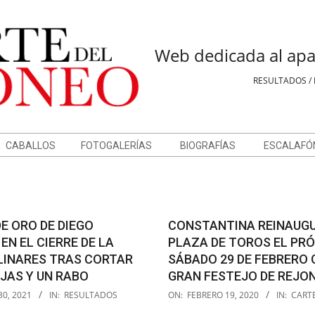
Web dedicada al apa
RESULTADOS / 
CABALLOS
FOTOGALERÍAS
BIOGRAFÍAS
ESCALAFÓ
E ORO DE DIEGO
CONSTANTINA REINAUG
EN EL CIERRE DE LA
PLAZA DE TOROS EL PR
 LINARES TRAS CORTAR
SÁBADO 29 DE FEBRERO 
JAS Y UN RABO
GRAN FESTEJO DE REJO
2020-
0, 2021
IN:
RESULTADOS
ON:
FEBRERO 19, 2020
IN:
CART
02-