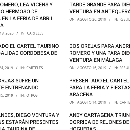
19
OMERO, LEA VICENS Y
TARDE GRANDE PARA DI
MO HERMOSO DE
VENTURA EN ANTEQUER
2019-
EN LA FERIA DE ABRIL
ON:
AGOSTO 26, 2019
IN:
RESU
08-
LA
26
18, 2020
IN:
CARTELES
DO EL CARTEL TAURINO
DOS OREJAS PARA ANDR
CALIDAD CORDOBESA DE
ROMERO Y UNA PARA DI
VENTURA EN MÁLAGA
2019-
4, 2019
IN:
CARTELES
ON:
AGOSTO 16, 2019
IN:
RESU
08-
16
RJAS SUFRE UN
PRESENTADO EL CARTEL
TE ENTRENANDO
PARA LA FERIA Y FIESTA
ARACENA
5, 2019
IN:
OTROS
2019-
ON:
AGOSTO 14, 2019
IN:
CARTE
08-
14
ANDES, DIEGO VENTURA Y
ANDY CARTAGENA TRIUN
NS ESTARÁN PRESENTES
CORRIDA DE REJONES DE
RIA TAURINA DE
HOGUERAS