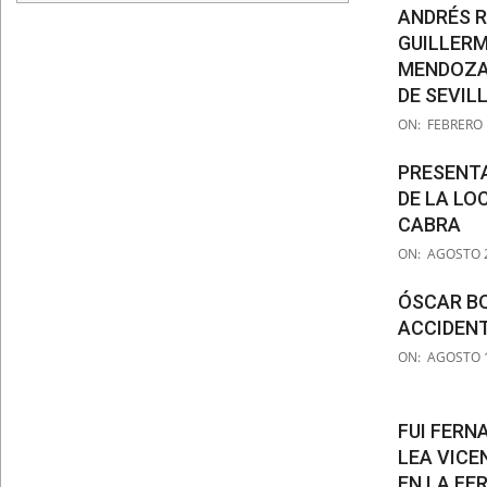
30
ANDRÉS R
GUILLER
MENDOZA 
DE SEVIL
2020-
ON:
FEBRERO 
02-
18
PRESENTA
DE LA LO
CABRA
2019-
ON:
AGOSTO 2
08-
24
ÓSCAR BO
ACCIDEN
2019-
ON:
AGOSTO 1
08-
15
FUI FERN
LEA VICE
EN LA FE