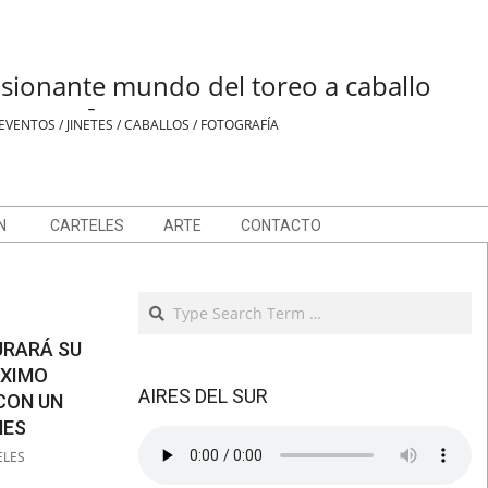
sionante mundo del toreo a caballo
-
EVENTOS / JINETES / CABALLOS / FOTOGRAFÍA
N
CARTELES
ARTE
CONTACTO
Search
URARÁ SU
ÓXIMO
AIRES DEL SUR
CON UN
NES
ELES