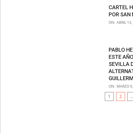
06
CARTEL H
POR SAN
2019-
ON:
ABRIL 13,
04-
13
PABLO H
ESTE AÑO
SEVILLA 
ALTERNAT
GUILLER
2019-
ON:
MARZO 9,
03-
NAVEGAC
1
2
09
DE
ENTRAD