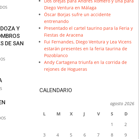
Dos orejas para Andrés Romero y una para
ADOS
Diego Ventura en Málaga
Óscar Borjas sufre un accidente
entrenando
NDOZA Y
Presentado el cartel taurino para la Feria y
Fiestas de Aracena
HOMBROS
Fui Fernandes, Diego Ventura y Lea Vicens
S DE SAN
estarán presentes en la feria taurina de
Pozoblanco
DOS
Andy Cartagena triunfa en la corrida de
rejones de Hogueras
A
S
CALENDARIO
EN
agosto 2026
L
M
X
J
V
S
D
DOS
1
2
3
4
5
6
7
8
9