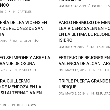
2019-
ANCO
ON:
JUNIO 30, 2019
IN:
RESULT
06-
 2019
IN:
CARTELES
30
RÍA DE LEA VICENS EN
PABLO HERMOSO DE ME
A DE REJONES DE SAN
LEA VICENS SALEN EN 
19
EN LA ÚLTIMA DE REJONE
ISIDRO
 2019
IN:
FOTOGALERÍAS
2019-
ON:
JUNIO 9, 2019
IN:
RESULTA
06-
09
EO SE IMPONE Y ABRE LA
FESTEJO DE REJONES EN
RANDE DE OSUNA
VALENCIA DE ALCÁNTAR
2019-
 2019
IN:
RESULTADOS
ON:
MAYO 12, 2019
IN:
CARTELE
05-
12
ARA GUILLERMO
TRIPLE PUERTA GRANDE 
 DE MENDOZA EN LA
UBRIQUE
2019-
 SU ALTERNATIVA EN
ON:
MAYO 2, 2019
IN:
RESULTA
05-
02
2019
IN:
RESULTADOS