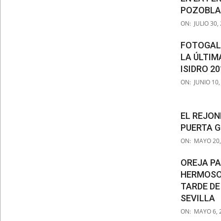
POZOBL
2019-
ON:
JULIO 30,
07-
30
FOTOGALE
LA ÚLTIM
ISIDRO 20
2019-
ON:
JUNIO 10,
06-
10
EL REJON
PUERTA G
2019-
ON:
MAYO 20,
05-
20
OREJA P
HERMOSO
TARDE DE
SEVILLA
2019-
ON:
MAYO 6, 
05-