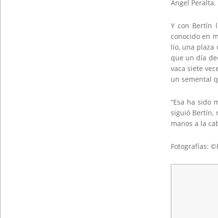
Ángel Peralta.
Y con Bertín 
conocido en m
lío, una plaza
que un día dec
vaca siete vec
un semental q
“Esa ha sido 
siguió Bertín,
manos a la ca
Fotografías: