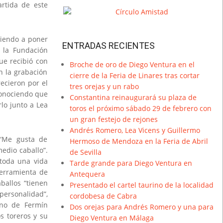
de
artida de este
flecha
arriba/abajo
para
viendo a poner
ENTRADAS RECIENTES
aumentar
e la Fundación
o
que recibió con
Broche de oro de Diego Ventura en el
disminuir
n la grabación
cierre de la Feria de Linares tras cortar
el
recieron por el
tres orejas y un rabo
volumen.
econociendo que
Constantina reinaugurará su plaza de
rlo junto a Lea
toros el próximo sábado 29 de febrero con
un gran festejo de rejones
Andrés Romero, Lea Vicens y Guillermo
 “Me gusta de
Hermoso de Mendoza en la Feria de Abril
edio caballo”.
de Sevilla
toda una vida
Tarde grande para Diego Ventura en
herramienta de
Antequera
ballos “tienen
Presentado el cartel taurino de la localidad
personalidad”,
cordobesa de Cabra
ano de Fermín
Dos orejas para Andrés Romero y una para
s toreros y su
Diego Ventura en Málaga