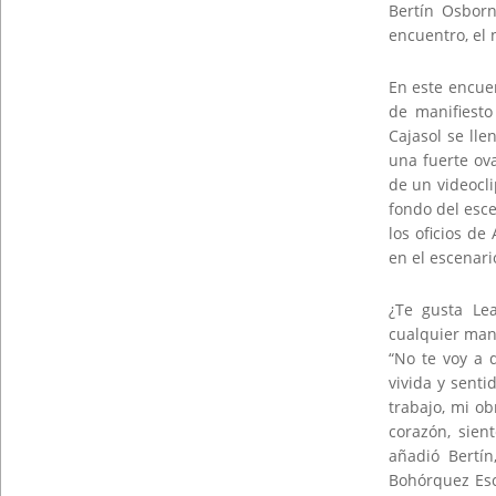
Bertín Osborn
encuentro, el 
En este encue
de manifiesto
Cajasol se lle
una fuerte ov
de un videocli
fondo del esce
los oficios de
en el escenari
¿Te gusta Le
cualquier mane
“No te voy a 
vivida y senti
trabajo, mi o
corazón, sien
añadió Bertí
Bohórquez Esc