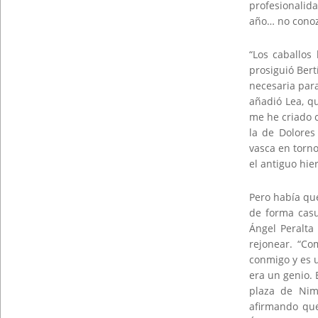
profesionalida
año… no conoz
“Los caballos
prosiguió Ber
necesaria par
añadió Lea, q
me he criado 
la de Dolores
vasca en torno 
el antiguo hie
Pero había qu
de forma casu
Ángel Peralta 
rejonear. “Co
conmigo y es u
era un genio. 
plaza de Nim
afirmando que