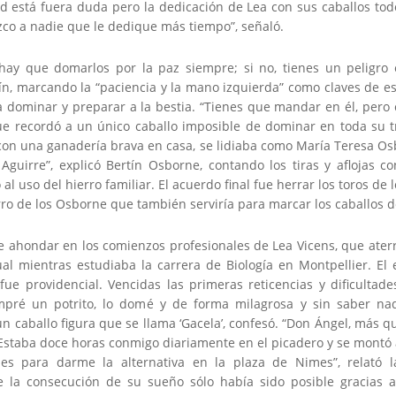
d está fuera duda pero la dedicación de Lea con sus caballos todo
co a nadie que le dedique más tiempo”, señaló.
 hay que domarlos por la paz siempre; si no, tienes un peligro 
tín, marcando la “paciencia y la mano izquierda” como claves de e
a dominar y preparar a la bestia. “Tienes que mandar en él, pero 
ue recordó a un único caballo imposible de dominar en toda su tr
con una ganadería brava en casa, se lidiaba como María Teresa Os
 Aguirre”, explicó Bertín Osborne, contando los tiras y aflojas c
al uso del hierro familiar. El acuerdo final fue herrar los toros de 
rro de los Osborne que también serviría para marcar los caballos d
e ahondar en los comienzos profesionales de Lea Vicens, que ater
al mientras estudiaba la carrera de Biología en Montpellier. El
fue providencial. Vencidas las primeras reticencias y dificultade
mpré un potrito, lo domé y de forma milagrosa y sin saber na
n caballo figura que se llama ‘Gacela’, confesó. “Don Ángel, más 
Estaba doce horas conmigo diariamente en el picadero y se montó a
es para darme la alternativa en la plaza de Nimes”, relató l
 la consecución de su sueño sólo había sido posible gracias a