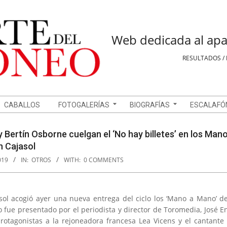
Web dedicada al apa
RESULTADOS / 
CABALLOS
FOTOGALERÍAS
BIOGRAFÍAS
ESCALAFÓ
y Bertín Osborne cuelgan el ‘No hay billetes’ en los Man
n Cajasol
019
IN:
OTROS
WITH:
0 COMMENTS
asol acogió ayer una nueva entrega del ciclo los ‘Mano a Mano’ d
to fue presentado por el periodista y director de Toromedia, José
rotagonistas a la rejoneadora francesa Lea Vicens y el cantante