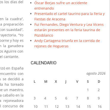
s los días del
Óscar Borjas sufre un accidente
entrenando
Presentado el cartel taurino para la Feria y
en la cuadra”,
Fiestas de Aracena
sa preparación
Fui Fernandes, Diego Ventura y Lea Vicens
con suavidad”,
estarán presentes en la feria taurina de
ayectoria. “Yo
Pozoblanco
borne y hoy es
Andy Cartagena triunfa en la corrida de
on la ganadera
rejones de Hogueras
los Aguirre con
el cantante.
CALENDARIO
rizó en España
agosto 2026
 encuentro con
s se decidió a
L
M
X
J
V
S
D
da ha toreado
que un maestro,
1
2
 caballo en la
3
4
5
6
7
8
9
a rejoneadora
l concurso de
10
11
12
13
14
15
16