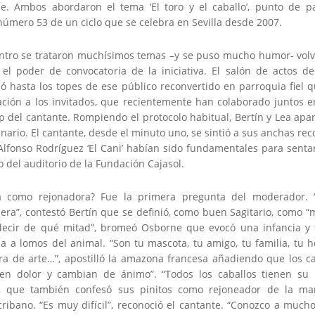
e. Ambos abordaron el tema ‘El toro y el caballo’, punto de p
número 53 de un ciclo que se celebra en Sevilla desde 2007.
ntro se trataron muchísimos temas –y se puso mucho humor- vol
 el poder de convocatoria de la iniciativa. El salón de actos d
nó hasta los topes de ese público reconvertido en parroquia fiel 
ación a los invitados, que recientemente han colaborado juntos e
p del cantante. Rompiendo el protocolo habitual, Bertín y Lea apa
nario. El cantante, desde el minuto uno, se sintió a sus anchas r
 Alfonso Rodríguez ‘El Cani’ habían sido fundamentales para senta
o del auditorio de la Fundación Cajasol.
a como rejonadora? Fue la primera pregunta del moderador.
ra”, contestó Bertín que se definió, como buen Sagitario, como “m
decir de qué mitad”, bromeó Osborne que evocó una infancia y 
da a lomos del animal. “Son tu mascota, tu amigo, tu familia, tu 
bra de arte…”, apostilló la amazona francesa añadiendo que los ca
ten dolor y cambian de ánimo”. “Todos los caballos tienen su 
n, que también confesó sus pinitos como rejoneador de la m
ribano. “Es muy difícil”, reconoció el cantante. “Conozco a mucho