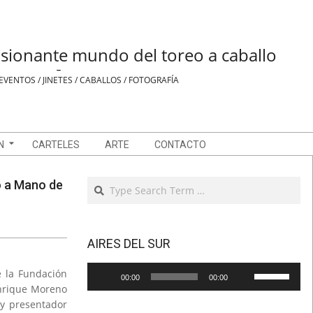
sionante mundo del toreo a caballo
-
EVENTOS / JINETES / CABALLOS / FOTOGRAFÍA
N
CARTELES
ARTE
CONTACTO
Search
o a Mano de
AIRES DEL SUR
Reproductor
Utiliza
e la Fundación
00:00
00:00
de
las
 Enrique Moreno
audio
teclas
 y presentador