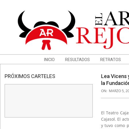
Skip
to
content
Navigation
INICIO
RESULTADOS
RETRATOS
Menu
PRÓXIMOS CARTELES
Lea Vicens 
la Fundació
ON:
MARZO 5, 2
El Teatro Caj
Cajasol. El ac
y tuvo como p