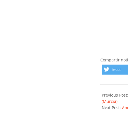
Compartir noti
tweet
2019-
03-
Previous Post
05
(Murcia)
Next Post:
And