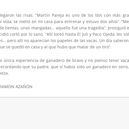
llegaron las risas. “Martín Pareja es uno de los tíos con más gr
i vida; se metió en mi casa para entrenar y estuvo dos años”. “Me
 de tientas, unas mangadas… aquello fue una tragedia”, prosiguió 
idió cortó por lo sano. “Allí toreó hasta El Juli y Paco Ojeda; les s
es… pero allí no aparecían los papeles de las vacas. Un día salieron
ue se quedó en casa y al que hubo que matar de un tiro”.
mi única experiencia de ganadero de bravo y no pienso tener vac
 recordando que su padre, que sí había sido un ganadero en serio,
beza.
 ©RAMÓN AZAÑÓN